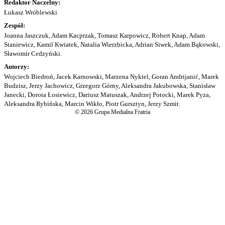
Redaktor Naczelny:
Łukasz Wróblewski
Zespół:
Joanna Jaszczuk, Adam Kacprzak, Tomasz Karpowicz, Robert Knap, Adam
Staniewicz, Kamil Kwiatek, Natalia Wierzbicka, Adrian Siwek, Adam Bąkowski,
Sławomir Cedzyński.
Autorzy:
Wojciech Biedroń, Jacek Karnowski, Marzena Nykiel, Goran Andrijanić, Marek
Budzisz, Jerzy Jachowicz, Grzegorz Górny, Aleksandra Jakubowska, Stanisław
Janecki, Dorota Łosiewicz, Dariusz Matuszak, Andrzej Potocki, Marek Pyza,
Aleksandra Rybińska, Marcin Wikło, Piotr Gursztyn, Jerzy Szmit.
© 2026 Grupa Medialna Fratria