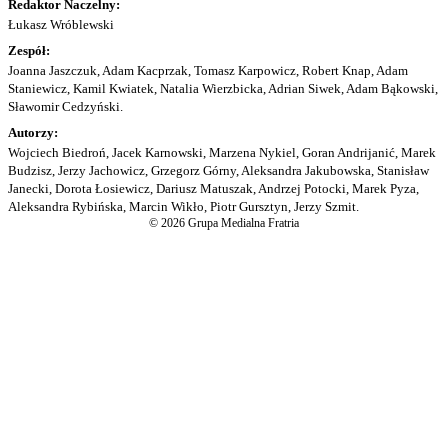
Redaktor Naczelny:
Łukasz Wróblewski
Zespół:
Joanna Jaszczuk, Adam Kacprzak, Tomasz Karpowicz, Robert Knap, Adam
Staniewicz, Kamil Kwiatek, Natalia Wierzbicka, Adrian Siwek, Adam Bąkowski,
Sławomir Cedzyński.
Autorzy:
Wojciech Biedroń, Jacek Karnowski, Marzena Nykiel, Goran Andrijanić, Marek
Budzisz, Jerzy Jachowicz, Grzegorz Górny, Aleksandra Jakubowska, Stanisław
Janecki, Dorota Łosiewicz, Dariusz Matuszak, Andrzej Potocki, Marek Pyza,
Aleksandra Rybińska, Marcin Wikło, Piotr Gursztyn, Jerzy Szmit.
© 2026 Grupa Medialna Fratria