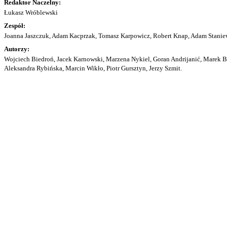
Redaktor Naczelny:
Łukasz Wróblewski
Zespół:
Joanna Jaszczuk, Adam Kacprzak, Tomasz Karpowicz, Robert Knap, Adam Staniew
Autorzy:
Wojciech Biedroń, Jacek Karnowski, Marzena Nykiel, Goran Andrijanić, Marek Bu
Aleksandra Rybińska, Marcin Wikło, Piotr Gursztyn, Jerzy Szmit.