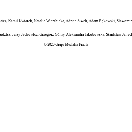
icz, Kamil Kwiatek, Natalia Wierzbicka, Adrian Siwek, Adam Bąkowski, Sławomir
dzisz, Jerzy Jachowicz, Grzegorz Górny, Aleksandra Jakubowska, Stanisław Janeck
© 2026 Grupa Medialna Fratria