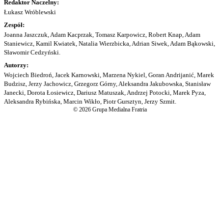
Redaktor Naczelny:
Łukasz Wróblewski
Zespół:
Joanna Jaszczuk, Adam Kacprzak, Tomasz Karpowicz, Robert Knap, Adam
Staniewicz, Kamil Kwiatek, Natalia Wierzbicka, Adrian Siwek, Adam Bąkowski,
Sławomir Cedzyński.
Autorzy:
Wojciech Biedroń, Jacek Karnowski, Marzena Nykiel, Goran Andrijanić, Marek
Budzisz, Jerzy Jachowicz, Grzegorz Górny, Aleksandra Jakubowska, Stanisław
Janecki, Dorota Łosiewicz, Dariusz Matuszak, Andrzej Potocki, Marek Pyza,
Aleksandra Rybińska, Marcin Wikło, Piotr Gursztyn, Jerzy Szmit.
© 2026 Grupa Medialna Fratria