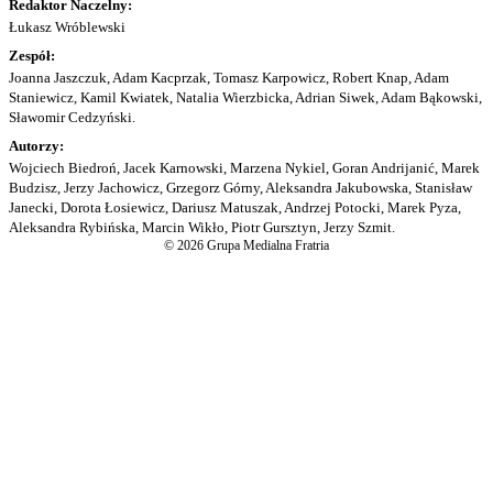
Redaktor Naczelny:
Łukasz Wróblewski
Zespół:
Joanna Jaszczuk, Adam Kacprzak, Tomasz Karpowicz, Robert Knap, Adam
Staniewicz, Kamil Kwiatek, Natalia Wierzbicka, Adrian Siwek, Adam Bąkowski,
Sławomir Cedzyński.
Autorzy:
Wojciech Biedroń, Jacek Karnowski, Marzena Nykiel, Goran Andrijanić, Marek
Budzisz, Jerzy Jachowicz, Grzegorz Górny, Aleksandra Jakubowska, Stanisław
Janecki, Dorota Łosiewicz, Dariusz Matuszak, Andrzej Potocki, Marek Pyza,
Aleksandra Rybińska, Marcin Wikło, Piotr Gursztyn, Jerzy Szmit.
© 2026 Grupa Medialna Fratria