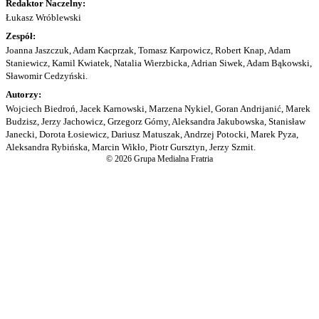
Redaktor Naczelny:
Łukasz Wróblewski
Zespół:
Joanna Jaszczuk, Adam Kacprzak, Tomasz Karpowicz, Robert Knap, Adam
Staniewicz, Kamil Kwiatek, Natalia Wierzbicka, Adrian Siwek, Adam Bąkowski,
Sławomir Cedzyński.
Autorzy:
Wojciech Biedroń, Jacek Karnowski, Marzena Nykiel, Goran Andrijanić, Marek
Budzisz, Jerzy Jachowicz, Grzegorz Górny, Aleksandra Jakubowska, Stanisław
Janecki, Dorota Łosiewicz, Dariusz Matuszak, Andrzej Potocki, Marek Pyza,
Aleksandra Rybińska, Marcin Wikło, Piotr Gursztyn, Jerzy Szmit.
© 2026 Grupa Medialna Fratria