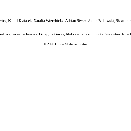
icz, Kamil Kwiatek, Natalia Wierzbicka, Adrian Siwek, Adam Bąkowski, Sławomir
dzisz, Jerzy Jachowicz, Grzegorz Górny, Aleksandra Jakubowska, Stanisław Janeck
© 2026 Grupa Medialna Fratria