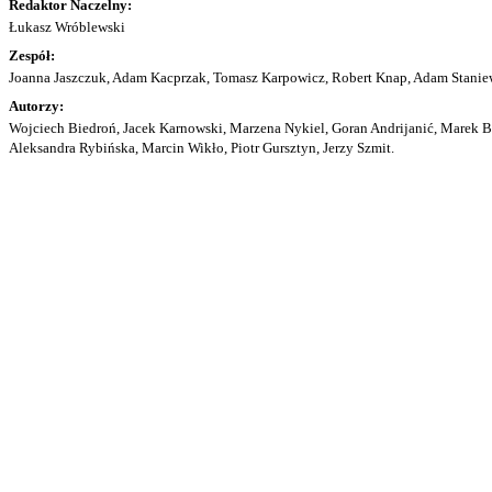
Redaktor Naczelny:
Łukasz Wróblewski
Zespół:
Joanna Jaszczuk, Adam Kacprzak, Tomasz Karpowicz, Robert Knap, Adam Staniew
Autorzy:
Wojciech Biedroń, Jacek Karnowski, Marzena Nykiel, Goran Andrijanić, Marek Bu
Aleksandra Rybińska, Marcin Wikło, Piotr Gursztyn, Jerzy Szmit.