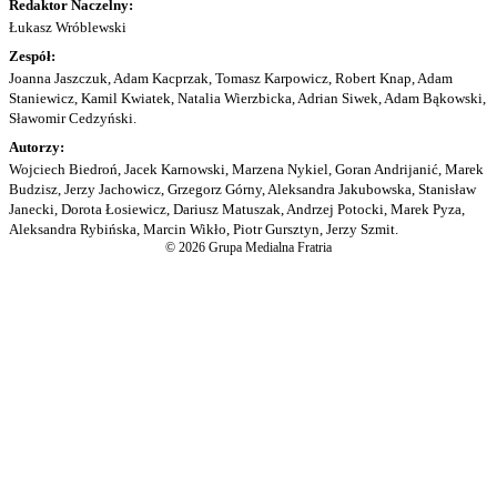
Redaktor Naczelny:
Łukasz Wróblewski
Zespół:
Joanna Jaszczuk, Adam Kacprzak, Tomasz Karpowicz, Robert Knap, Adam
Staniewicz, Kamil Kwiatek, Natalia Wierzbicka, Adrian Siwek, Adam Bąkowski,
Sławomir Cedzyński.
Autorzy:
Wojciech Biedroń, Jacek Karnowski, Marzena Nykiel, Goran Andrijanić, Marek
Budzisz, Jerzy Jachowicz, Grzegorz Górny, Aleksandra Jakubowska, Stanisław
Janecki, Dorota Łosiewicz, Dariusz Matuszak, Andrzej Potocki, Marek Pyza,
Aleksandra Rybińska, Marcin Wikło, Piotr Gursztyn, Jerzy Szmit.
© 2026 Grupa Medialna Fratria