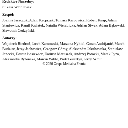
Redaktor Naczelny:
Łukasz Wróblewski
Zespół:
Joanna Jaszczuk, Adam Kacprzak, Tomasz Karpowicz, Robert Knap, Adam
Staniewicz, Kamil Kwiatek, Natalia Wierzbicka, Adrian Siwek, Adam Bąkowski,
Sławomir Cedzyński.
Autorzy:
Wojciech Biedroń, Jacek Karnowski, Marzena Nykiel, Goran Andrijanić, Marek
Budzisz, Jerzy Jachowicz, Grzegorz Górny, Aleksandra Jakubowska, Stanisław
Janecki, Dorota Łosiewicz, Dariusz Matuszak, Andrzej Potocki, Marek Pyza,
Aleksandra Rybińska, Marcin Wikło, Piotr Gursztyn, Jerzy Szmit.
© 2026 Grupa Medialna Fratria