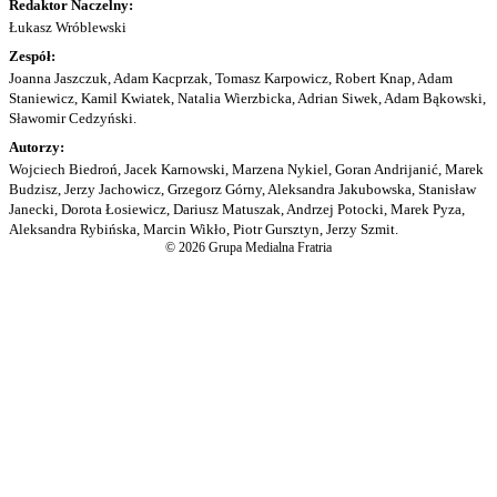
Redaktor Naczelny:
Łukasz Wróblewski
Zespół:
Joanna Jaszczuk, Adam Kacprzak, Tomasz Karpowicz, Robert Knap, Adam
Staniewicz, Kamil Kwiatek, Natalia Wierzbicka, Adrian Siwek, Adam Bąkowski,
Sławomir Cedzyński.
Autorzy:
Wojciech Biedroń, Jacek Karnowski, Marzena Nykiel, Goran Andrijanić, Marek
Budzisz, Jerzy Jachowicz, Grzegorz Górny, Aleksandra Jakubowska, Stanisław
Janecki, Dorota Łosiewicz, Dariusz Matuszak, Andrzej Potocki, Marek Pyza,
Aleksandra Rybińska, Marcin Wikło, Piotr Gursztyn, Jerzy Szmit.
© 2026 Grupa Medialna Fratria