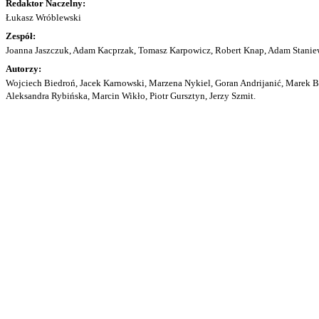
Redaktor Naczelny:
Łukasz Wróblewski
Zespół:
Joanna Jaszczuk, Adam Kacprzak, Tomasz Karpowicz, Robert Knap, Adam Staniew
Autorzy:
Wojciech Biedroń, Jacek Karnowski, Marzena Nykiel, Goran Andrijanić, Marek Bu
Aleksandra Rybińska, Marcin Wikło, Piotr Gursztyn, Jerzy Szmit.