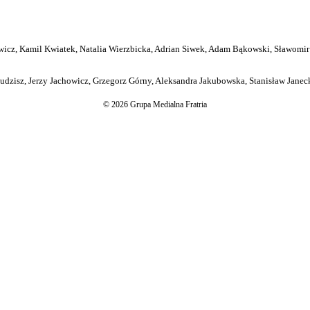
icz, Kamil Kwiatek, Natalia Wierzbicka, Adrian Siwek, Adam Bąkowski, Sławomir
dzisz, Jerzy Jachowicz, Grzegorz Górny, Aleksandra Jakubowska, Stanisław Janeck
© 2026 Grupa Medialna Fratria