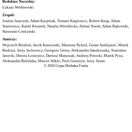
Redaktor Naczelny:
Łukasz Wróblewski
Zespół:
Joanna Jaszczuk, Adam Kacprzak, Tomasz Karpowicz, Robert Knap, Adam
Staniewicz, Kamil Kwiatek, Natalia Wierzbicka, Adrian Siwek, Adam Bąkowski,
Sławomir Cedzyński.
Autorzy:
Wojciech Biedroń, Jacek Karnowski, Marzena Nykiel, Goran Andrijanić, Marek
Budzisz, Jerzy Jachowicz, Grzegorz Górny, Aleksandra Jakubowska, Stanisław
Janecki, Dorota Łosiewicz, Dariusz Matuszak, Andrzej Potocki, Marek Pyza,
Aleksandra Rybińska, Marcin Wikło, Piotr Gursztyn, Jerzy Szmit.
© 2026 Grupa Medialna Fratria