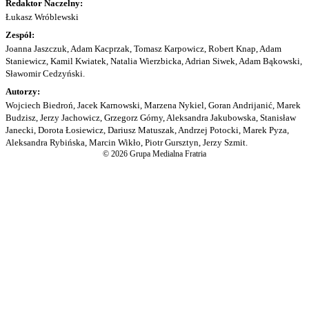
Redaktor Naczelny:
Łukasz Wróblewski
Zespół:
Joanna Jaszczuk, Adam Kacprzak, Tomasz Karpowicz, Robert Knap, Adam
Staniewicz, Kamil Kwiatek, Natalia Wierzbicka, Adrian Siwek, Adam Bąkowski,
Sławomir Cedzyński.
Autorzy:
Wojciech Biedroń, Jacek Karnowski, Marzena Nykiel, Goran Andrijanić, Marek
Budzisz, Jerzy Jachowicz, Grzegorz Górny, Aleksandra Jakubowska, Stanisław
Janecki, Dorota Łosiewicz, Dariusz Matuszak, Andrzej Potocki, Marek Pyza,
Aleksandra Rybińska, Marcin Wikło, Piotr Gursztyn, Jerzy Szmit.
© 2026 Grupa Medialna Fratria