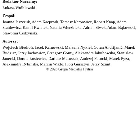
Redaktor Naczelny:
Łukasz Wróblewski
Zespół:
Joanna Jaszczuk, Adam Kacprzak, Tomasz Karpowicz, Robert Knap, Adam
Staniewicz, Kamil Kwiatek, Natalia Wierzbicka, Adrian Siwek, Adam Bąkowski,
Sławomir Cedzyński.
Autorzy:
Wojciech Biedroń, Jacek Karnowski, Marzena Nykiel, Goran Andrijanić, Marek
Budzisz, Jerzy Jachowicz, Grzegorz Górny, Aleksandra Jakubowska, Stanisław
Janecki, Dorota Łosiewicz, Dariusz Matuszak, Andrzej Potocki, Marek Pyza,
Aleksandra Rybińska, Marcin Wikło, Piotr Gursztyn, Jerzy Szmit.
© 2026 Grupa Medialna Fratria