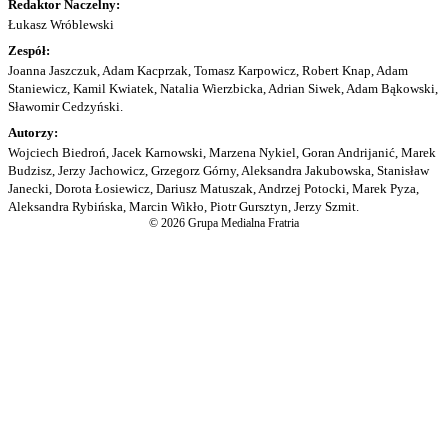
Redaktor Naczelny:
Łukasz Wróblewski
Zespół:
Joanna Jaszczuk, Adam Kacprzak, Tomasz Karpowicz, Robert Knap, Adam
Staniewicz, Kamil Kwiatek, Natalia Wierzbicka, Adrian Siwek, Adam Bąkowski,
Sławomir Cedzyński.
Autorzy:
Wojciech Biedroń, Jacek Karnowski, Marzena Nykiel, Goran Andrijanić, Marek
Budzisz, Jerzy Jachowicz, Grzegorz Górny, Aleksandra Jakubowska, Stanisław
Janecki, Dorota Łosiewicz, Dariusz Matuszak, Andrzej Potocki, Marek Pyza,
Aleksandra Rybińska, Marcin Wikło, Piotr Gursztyn, Jerzy Szmit.
© 2026 Grupa Medialna Fratria