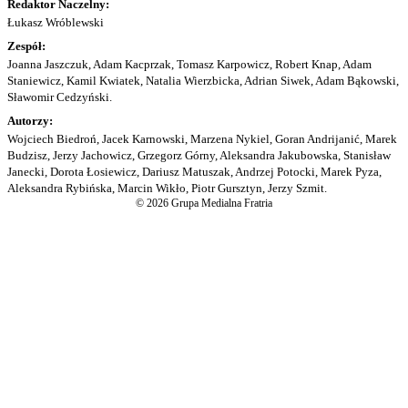
Redaktor Naczelny:
Łukasz Wróblewski
Zespół:
Joanna Jaszczuk, Adam Kacprzak, Tomasz Karpowicz, Robert Knap, Adam
Staniewicz, Kamil Kwiatek, Natalia Wierzbicka, Adrian Siwek, Adam Bąkowski,
Sławomir Cedzyński.
Autorzy:
Wojciech Biedroń, Jacek Karnowski, Marzena Nykiel, Goran Andrijanić, Marek
Budzisz, Jerzy Jachowicz, Grzegorz Górny, Aleksandra Jakubowska, Stanisław
Janecki, Dorota Łosiewicz, Dariusz Matuszak, Andrzej Potocki, Marek Pyza,
Aleksandra Rybińska, Marcin Wikło, Piotr Gursztyn, Jerzy Szmit.
© 2026 Grupa Medialna Fratria