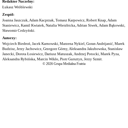
Redaktor Naczelny:
Łukasz Wróblewski
Zespół:
Joanna Jaszczuk, Adam Kacprzak, Tomasz Karpowicz, Robert Knap, Adam
Staniewicz, Kamil Kwiatek, Natalia Wierzbicka, Adrian Siwek, Adam Bąkowski,
Sławomir Cedzyński.
Autorzy:
Wojciech Biedroń, Jacek Karnowski, Marzena Nykiel, Goran Andrijanić, Marek
Budzisz, Jerzy Jachowicz, Grzegorz Górny, Aleksandra Jakubowska, Stanisław
Janecki, Dorota Łosiewicz, Dariusz Matuszak, Andrzej Potocki, Marek Pyza,
Aleksandra Rybińska, Marcin Wikło, Piotr Gursztyn, Jerzy Szmit.
© 2026 Grupa Medialna Fratria