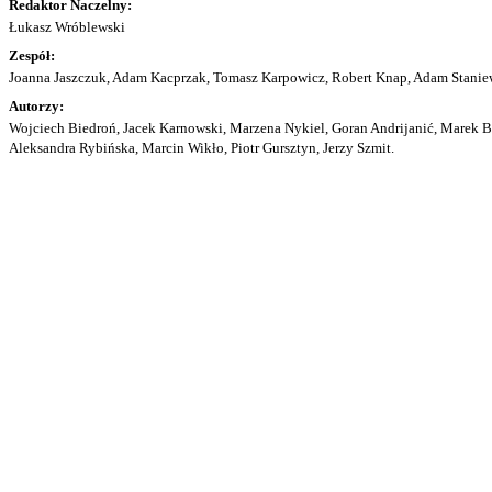
Redaktor Naczelny:
Łukasz Wróblewski
Zespół:
Joanna Jaszczuk, Adam Kacprzak, Tomasz Karpowicz, Robert Knap, Adam Staniew
Autorzy:
Wojciech Biedroń, Jacek Karnowski, Marzena Nykiel, Goran Andrijanić, Marek Bu
Aleksandra Rybińska, Marcin Wikło, Piotr Gursztyn, Jerzy Szmit.