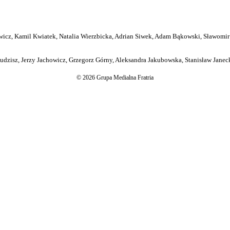
icz, Kamil Kwiatek, Natalia Wierzbicka, Adrian Siwek, Adam Bąkowski, Sławomir
dzisz, Jerzy Jachowicz, Grzegorz Górny, Aleksandra Jakubowska, Stanisław Janeck
© 2026 Grupa Medialna Fratria