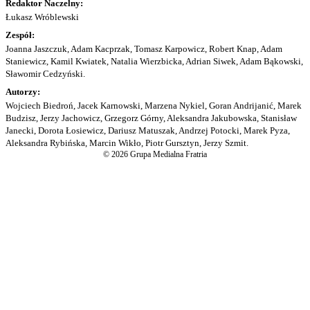
Redaktor Naczelny:
Łukasz Wróblewski
Zespół:
Joanna Jaszczuk, Adam Kacprzak, Tomasz Karpowicz, Robert Knap, Adam
Staniewicz, Kamil Kwiatek, Natalia Wierzbicka, Adrian Siwek, Adam Bąkowski,
Sławomir Cedzyński.
Autorzy:
Wojciech Biedroń, Jacek Karnowski, Marzena Nykiel, Goran Andrijanić, Marek
Budzisz, Jerzy Jachowicz, Grzegorz Górny, Aleksandra Jakubowska, Stanisław
Janecki, Dorota Łosiewicz, Dariusz Matuszak, Andrzej Potocki, Marek Pyza,
Aleksandra Rybińska, Marcin Wikło, Piotr Gursztyn, Jerzy Szmit.
© 2026 Grupa Medialna Fratria