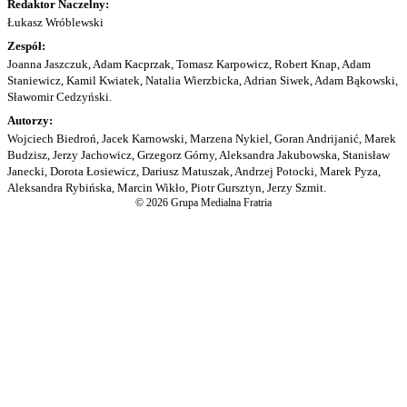
Redaktor Naczelny:
Łukasz Wróblewski
Zespół:
Joanna Jaszczuk, Adam Kacprzak, Tomasz Karpowicz, Robert Knap, Adam
Staniewicz, Kamil Kwiatek, Natalia Wierzbicka, Adrian Siwek, Adam Bąkowski,
Sławomir Cedzyński.
Autorzy:
Wojciech Biedroń, Jacek Karnowski, Marzena Nykiel, Goran Andrijanić, Marek
Budzisz, Jerzy Jachowicz, Grzegorz Górny, Aleksandra Jakubowska, Stanisław
Janecki, Dorota Łosiewicz, Dariusz Matuszak, Andrzej Potocki, Marek Pyza,
Aleksandra Rybińska, Marcin Wikło, Piotr Gursztyn, Jerzy Szmit.
© 2026 Grupa Medialna Fratria