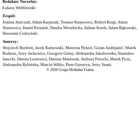
Redaktor Naczelny:
Łukasz Wróblewski
Zespół:
Joanna Jaszczuk, Adam Kacprzak, Tomasz Karpowicz, Robert Knap, Adam
Staniewicz, Kamil Kwiatek, Natalia Wierzbicka, Adrian Siwek, Adam Bąkowski,
Sławomir Cedzyński.
Autorzy:
Wojciech Biedroń, Jacek Karnowski, Marzena Nykiel, Goran Andrijanić, Marek
Budzisz, Jerzy Jachowicz, Grzegorz Górny, Aleksandra Jakubowska, Stanisław
Janecki, Dorota Łosiewicz, Dariusz Matuszak, Andrzej Potocki, Marek Pyza,
Aleksandra Rybińska, Marcin Wikło, Piotr Gursztyn, Jerzy Szmit.
© 2026 Grupa Medialna Fratria