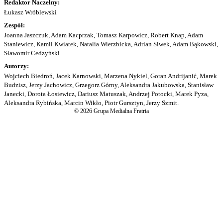
Redaktor Naczelny:
Łukasz Wróblewski
Zespół:
Joanna Jaszczuk, Adam Kacprzak, Tomasz Karpowicz, Robert Knap, Adam
Staniewicz, Kamil Kwiatek, Natalia Wierzbicka, Adrian Siwek, Adam Bąkowski,
Sławomir Cedzyński.
Autorzy:
Wojciech Biedroń, Jacek Karnowski, Marzena Nykiel, Goran Andrijanić, Marek
Budzisz, Jerzy Jachowicz, Grzegorz Górny, Aleksandra Jakubowska, Stanisław
Janecki, Dorota Łosiewicz, Dariusz Matuszak, Andrzej Potocki, Marek Pyza,
Aleksandra Rybińska, Marcin Wikło, Piotr Gursztyn, Jerzy Szmit.
© 2026 Grupa Medialna Fratria