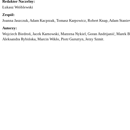
Redaktor Naczelny:
Łukasz Wróblewski
Zespół:
Joanna Jaszczuk, Adam Kacprzak, Tomasz Karpowicz, Robert Knap, Adam Staniew
Autorzy:
Wojciech Biedroń, Jacek Karnowski, Marzena Nykiel, Goran Andrijanić, Marek Bu
Aleksandra Rybińska, Marcin Wikło, Piotr Gursztyn, Jerzy Szmit.