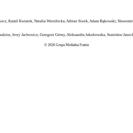
icz, Kamil Kwiatek, Natalia Wierzbicka, Adrian Siwek, Adam Bąkowski, Sławomir
dzisz, Jerzy Jachowicz, Grzegorz Górny, Aleksandra Jakubowska, Stanisław Janeck
© 2026 Grupa Medialna Fratria