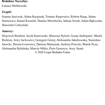
Redaktor Naczelny:
Łukasz Wróblewski
Zespół:
Joanna Jaszczuk, Adam Kacprzak, Tomasz Karpowicz, Robert Knap, Adam
Staniewicz, Kamil Kwiatek, Natalia Wierzbicka, Adrian Siwek, Adam Bąkowski,
Sławomir Cedzyński.
Autorzy:
Wojciech Biedroń, Jacek Karnowski, Marzena Nykiel, Goran Andrijanić, Marek
Budzisz, Jerzy Jachowicz, Grzegorz Górny, Aleksandra Jakubowska, Stanisław
Janecki, Dorota Łosiewicz, Dariusz Matuszak, Andrzej Potocki, Marek Pyza,
Aleksandra Rybińska, Marcin Wikło, Piotr Gursztyn, Jerzy Szmit.
© 2026 Grupa Medialna Fratria