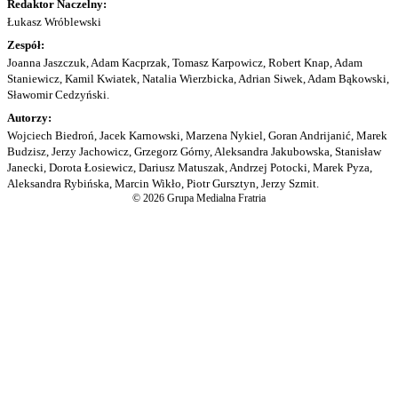
Redaktor Naczelny:
Łukasz Wróblewski
Zespół:
Joanna Jaszczuk, Adam Kacprzak, Tomasz Karpowicz, Robert Knap, Adam
Staniewicz, Kamil Kwiatek, Natalia Wierzbicka, Adrian Siwek, Adam Bąkowski,
Sławomir Cedzyński.
Autorzy:
Wojciech Biedroń, Jacek Karnowski, Marzena Nykiel, Goran Andrijanić, Marek
Budzisz, Jerzy Jachowicz, Grzegorz Górny, Aleksandra Jakubowska, Stanisław
Janecki, Dorota Łosiewicz, Dariusz Matuszak, Andrzej Potocki, Marek Pyza,
Aleksandra Rybińska, Marcin Wikło, Piotr Gursztyn, Jerzy Szmit.
© 2026 Grupa Medialna Fratria