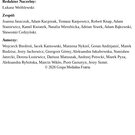
Redaktor Naczelny:
Łukasz Wróblewski
Zespół:
Joanna Jaszczuk, Adam Kacprzak, Tomasz Karpowicz, Robert Knap, Adam
Staniewicz, Kamil Kwiatek, Natalia Wierzbicka, Adrian Siwek, Adam Bąkowski,
Sławomir Cedzyński.
Autorzy:
Wojciech Biedroń, Jacek Karnowski, Marzena Nykiel, Goran Andrijanić, Marek
Budzisz, Jerzy Jachowicz, Grzegorz Górny, Aleksandra Jakubowska, Stanisław
Janecki, Dorota Łosiewicz, Dariusz Matuszak, Andrzej Potocki, Marek Pyza,
Aleksandra Rybińska, Marcin Wikło, Piotr Gursztyn, Jerzy Szmit.
© 2026 Grupa Medialna Fratria