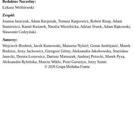
Redaktor Naczelny:
Łukasz Wróblewski
Zespół:
Joanna Jaszczuk, Adam Kacprzak, Tomasz Karpowicz, Robert Knap, Adam
Staniewicz, Kamil Kwiatek, Natalia Wierzbicka, Adrian Siwek, Adam Bąkowski,
Sławomir Cedzyński.
Autorzy:
Wojciech Biedroń, Jacek Karnowski, Marzena Nykiel, Goran Andrijanić, Marek
Budzisz, Jerzy Jachowicz, Grzegorz Górny, Aleksandra Jakubowska, Stanisław
Janecki, Dorota Łosiewicz, Dariusz Matuszak, Andrzej Potocki, Marek Pyza,
Aleksandra Rybińska, Marcin Wikło, Piotr Gursztyn, Jerzy Szmit.
© 2026 Grupa Medialna Fratria