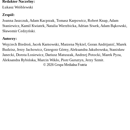
Redaktor Naczelny:
Łukasz Wróblewski
Zespół:
Joanna Jaszczuk, Adam Kacprzak, Tomasz Karpowicz, Robert Knap, Adam
Staniewicz, Kamil Kwiatek, Natalia Wierzbicka, Adrian Siwek, Adam Bąkowski,
Sławomir Cedzyński.
Autorzy:
Wojciech Biedroń, Jacek Karnowski, Marzena Nykiel, Goran Andrijanić, Marek
Budzisz, Jerzy Jachowicz, Grzegorz Górny, Aleksandra Jakubowska, Stanisław
Janecki, Dorota Łosiewicz, Dariusz Matuszak, Andrzej Potocki, Marek Pyza,
Aleksandra Rybińska, Marcin Wikło, Piotr Gursztyn, Jerzy Szmit.
© 2026 Grupa Medialna Fratria