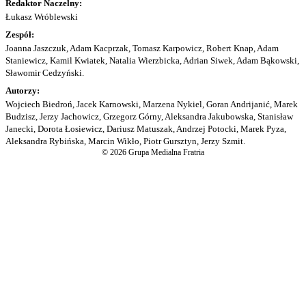
Redaktor Naczelny:
Łukasz Wróblewski
Zespół:
Joanna Jaszczuk, Adam Kacprzak, Tomasz Karpowicz, Robert Knap, Adam
Staniewicz, Kamil Kwiatek, Natalia Wierzbicka, Adrian Siwek, Adam Bąkowski,
Sławomir Cedzyński.
Autorzy:
Wojciech Biedroń, Jacek Karnowski, Marzena Nykiel, Goran Andrijanić, Marek
Budzisz, Jerzy Jachowicz, Grzegorz Górny, Aleksandra Jakubowska, Stanisław
Janecki, Dorota Łosiewicz, Dariusz Matuszak, Andrzej Potocki, Marek Pyza,
Aleksandra Rybińska, Marcin Wikło, Piotr Gursztyn, Jerzy Szmit.
© 2026 Grupa Medialna Fratria