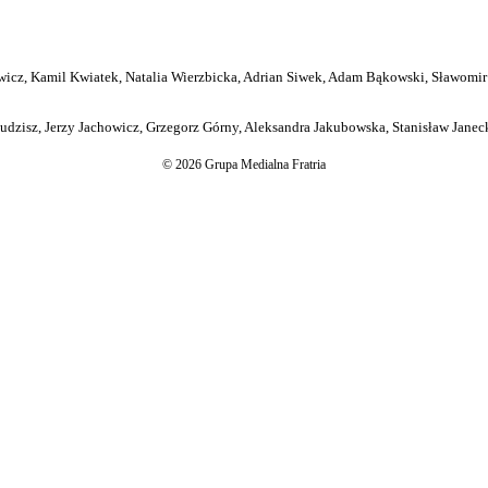
icz, Kamil Kwiatek, Natalia Wierzbicka, Adrian Siwek, Adam Bąkowski, Sławomir
dzisz, Jerzy Jachowicz, Grzegorz Górny, Aleksandra Jakubowska, Stanisław Janeck
© 2026 Grupa Medialna Fratria