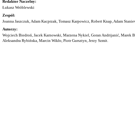
Redaktor Naczelny:
Łukasz Wróblewski
Zespół:
Joanna Jaszczuk, Adam Kacprzak, Tomasz Karpowicz, Robert Knap, Adam Staniew
Autorzy:
Wojciech Biedroń, Jacek Karnowski, Marzena Nykiel, Goran Andrijanić, Marek Bu
Aleksandra Rybińska, Marcin Wikło, Piotr Gursztyn, Jerzy Szmit.