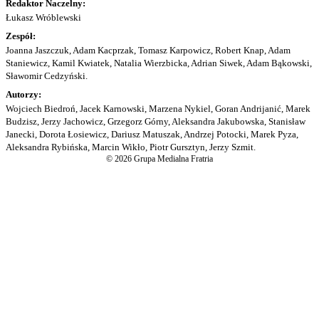
Redaktor Naczelny:
Łukasz Wróblewski
Zespół:
Joanna Jaszczuk, Adam Kacprzak, Tomasz Karpowicz, Robert Knap, Adam
Staniewicz, Kamil Kwiatek, Natalia Wierzbicka, Adrian Siwek, Adam Bąkowski,
Sławomir Cedzyński.
Autorzy:
Wojciech Biedroń, Jacek Karnowski, Marzena Nykiel, Goran Andrijanić, Marek
Budzisz, Jerzy Jachowicz, Grzegorz Górny, Aleksandra Jakubowska, Stanisław
Janecki, Dorota Łosiewicz, Dariusz Matuszak, Andrzej Potocki, Marek Pyza,
Aleksandra Rybińska, Marcin Wikło, Piotr Gursztyn, Jerzy Szmit.
© 2026 Grupa Medialna Fratria