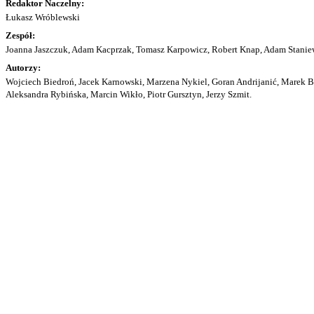
Redaktor Naczelny:
Łukasz Wróblewski
Zespół:
Joanna Jaszczuk, Adam Kacprzak, Tomasz Karpowicz, Robert Knap, Adam Staniew
Autorzy:
Wojciech Biedroń, Jacek Karnowski, Marzena Nykiel, Goran Andrijanić, Marek Bu
Aleksandra Rybińska, Marcin Wikło, Piotr Gursztyn, Jerzy Szmit.