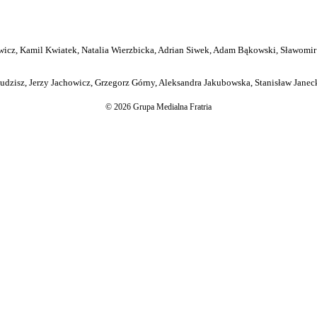
icz, Kamil Kwiatek, Natalia Wierzbicka, Adrian Siwek, Adam Bąkowski, Sławomir
dzisz, Jerzy Jachowicz, Grzegorz Górny, Aleksandra Jakubowska, Stanisław Janeck
© 2026 Grupa Medialna Fratria