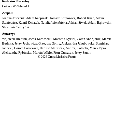
Redaktor Naczelny:
Łukasz Wróblewski
Zespół:
Joanna Jaszczuk, Adam Kacprzak, Tomasz Karpowicz, Robert Knap, Adam
Staniewicz, Kamil Kwiatek, Natalia Wierzbicka, Adrian Siwek, Adam Bąkowski,
Sławomir Cedzyński.
Autorzy:
Wojciech Biedroń, Jacek Karnowski, Marzena Nykiel, Goran Andrijanić, Marek
Budzisz, Jerzy Jachowicz, Grzegorz Górny, Aleksandra Jakubowska, Stanisław
Janecki, Dorota Łosiewicz, Dariusz Matuszak, Andrzej Potocki, Marek Pyza,
Aleksandra Rybińska, Marcin Wikło, Piotr Gursztyn, Jerzy Szmit.
© 2026 Grupa Medialna Fratria