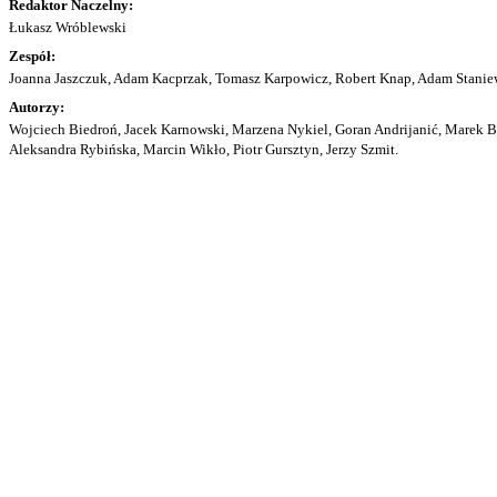
Redaktor Naczelny:
Łukasz Wróblewski
Zespół:
Joanna Jaszczuk, Adam Kacprzak, Tomasz Karpowicz, Robert Knap, Adam Staniew
Autorzy:
Wojciech Biedroń, Jacek Karnowski, Marzena Nykiel, Goran Andrijanić, Marek Bu
Aleksandra Rybińska, Marcin Wikło, Piotr Gursztyn, Jerzy Szmit.