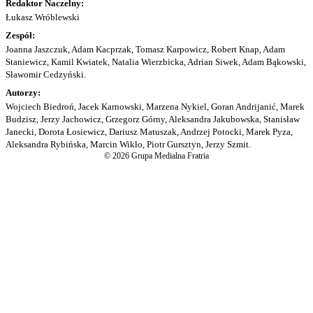
Redaktor Naczelny:
Łukasz Wróblewski
Zespół:
Joanna Jaszczuk, Adam Kacprzak, Tomasz Karpowicz, Robert Knap, Adam
Staniewicz, Kamil Kwiatek, Natalia Wierzbicka, Adrian Siwek, Adam Bąkowski,
Sławomir Cedzyński.
Autorzy:
Wojciech Biedroń, Jacek Karnowski, Marzena Nykiel, Goran Andrijanić, Marek
Budzisz, Jerzy Jachowicz, Grzegorz Górny, Aleksandra Jakubowska, Stanisław
Janecki, Dorota Łosiewicz, Dariusz Matuszak, Andrzej Potocki, Marek Pyza,
Aleksandra Rybińska, Marcin Wikło, Piotr Gursztyn, Jerzy Szmit.
© 2026 Grupa Medialna Fratria