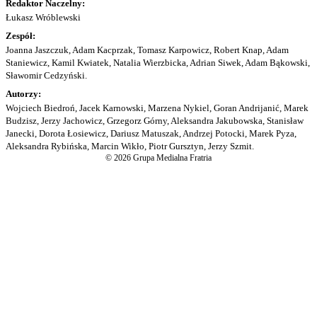
Redaktor Naczelny:
Łukasz Wróblewski
Zespół:
Joanna Jaszczuk, Adam Kacprzak, Tomasz Karpowicz, Robert Knap, Adam
Staniewicz, Kamil Kwiatek, Natalia Wierzbicka, Adrian Siwek, Adam Bąkowski,
Sławomir Cedzyński.
Autorzy:
Wojciech Biedroń, Jacek Karnowski, Marzena Nykiel, Goran Andrijanić, Marek
Budzisz, Jerzy Jachowicz, Grzegorz Górny, Aleksandra Jakubowska, Stanisław
Janecki, Dorota Łosiewicz, Dariusz Matuszak, Andrzej Potocki, Marek Pyza,
Aleksandra Rybińska, Marcin Wikło, Piotr Gursztyn, Jerzy Szmit.
© 2026 Grupa Medialna Fratria