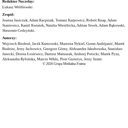
Redaktor Naczelny:
Łukasz Wróblewski
Zespół:
Joanna Jaszczuk, Adam Kacprzak, Tomasz Karpowicz, Robert Knap, Adam
Staniewicz, Kamil Kwiatek, Natalia Wierzbicka, Adrian Siwek, Adam Bąkowski,
Sławomir Cedzyński.
Autorzy:
Wojciech Biedroń, Jacek Karnowski, Marzena Nykiel, Goran Andrijanić, Marek
Budzisz, Jerzy Jachowicz, Grzegorz Górny, Aleksandra Jakubowska, Stanisław
Janecki, Dorota Łosiewicz, Dariusz Matuszak, Andrzej Potocki, Marek Pyza,
Aleksandra Rybińska, Marcin Wikło, Piotr Gursztyn, Jerzy Szmit.
© 2026 Grupa Medialna Fratria