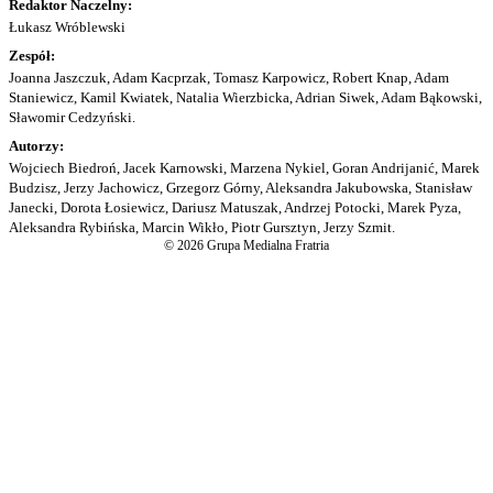
Redaktor Naczelny:
Łukasz Wróblewski
Zespół:
Joanna Jaszczuk, Adam Kacprzak, Tomasz Karpowicz, Robert Knap, Adam
Staniewicz, Kamil Kwiatek, Natalia Wierzbicka, Adrian Siwek, Adam Bąkowski,
Sławomir Cedzyński.
Autorzy:
Wojciech Biedroń, Jacek Karnowski, Marzena Nykiel, Goran Andrijanić, Marek
Budzisz, Jerzy Jachowicz, Grzegorz Górny, Aleksandra Jakubowska, Stanisław
Janecki, Dorota Łosiewicz, Dariusz Matuszak, Andrzej Potocki, Marek Pyza,
Aleksandra Rybińska, Marcin Wikło, Piotr Gursztyn, Jerzy Szmit.
© 2026 Grupa Medialna Fratria