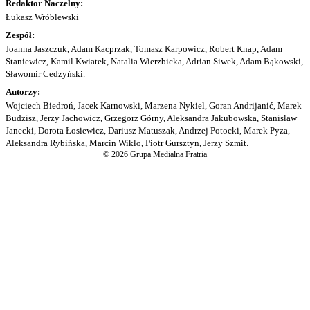
Redaktor Naczelny:
Łukasz Wróblewski
Zespół:
Joanna Jaszczuk, Adam Kacprzak, Tomasz Karpowicz, Robert Knap, Adam
Staniewicz, Kamil Kwiatek, Natalia Wierzbicka, Adrian Siwek, Adam Bąkowski,
Sławomir Cedzyński.
Autorzy:
Wojciech Biedroń, Jacek Karnowski, Marzena Nykiel, Goran Andrijanić, Marek
Budzisz, Jerzy Jachowicz, Grzegorz Górny, Aleksandra Jakubowska, Stanisław
Janecki, Dorota Łosiewicz, Dariusz Matuszak, Andrzej Potocki, Marek Pyza,
Aleksandra Rybińska, Marcin Wikło, Piotr Gursztyn, Jerzy Szmit.
© 2026 Grupa Medialna Fratria