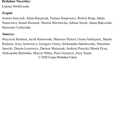
Redaktor Naczelny:
Łukasz Wróblewski
Zespół:
Joanna Jaszczuk, Adam Kacprzak, Tomasz Karpowicz, Robert Knap, Adam
Staniewicz, Kamil Kwiatek, Natalia Wierzbicka, Adrian Siwek, Adam Bąkowski,
Sławomir Cedzyński.
Autorzy:
Wojciech Biedroń, Jacek Karnowski, Marzena Nykiel, Goran Andrijanić, Marek
Budzisz, Jerzy Jachowicz, Grzegorz Górny, Aleksandra Jakubowska, Stanisław
Janecki, Dorota Łosiewicz, Dariusz Matuszak, Andrzej Potocki, Marek Pyza,
Aleksandra Rybińska, Marcin Wikło, Piotr Gursztyn, Jerzy Szmit.
© 2026 Grupa Medialna Fratria