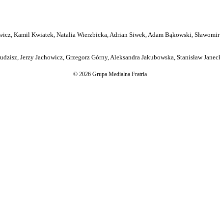
icz, Kamil Kwiatek, Natalia Wierzbicka, Adrian Siwek, Adam Bąkowski, Sławomir
dzisz, Jerzy Jachowicz, Grzegorz Górny, Aleksandra Jakubowska, Stanisław Janeck
© 2026 Grupa Medialna Fratria