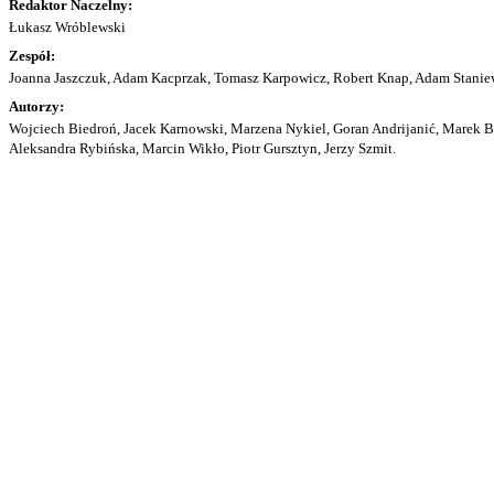
Redaktor Naczelny:
Łukasz Wróblewski
Zespół:
Joanna Jaszczuk, Adam Kacprzak, Tomasz Karpowicz, Robert Knap, Adam Staniew
Autorzy:
Wojciech Biedroń, Jacek Karnowski, Marzena Nykiel, Goran Andrijanić, Marek Bu
Aleksandra Rybińska, Marcin Wikło, Piotr Gursztyn, Jerzy Szmit.