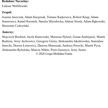
Redaktor Naczelny:
Łukasz Wróblewski
Zespół:
Joanna Jaszczuk, Adam Kacprzak, Tomasz Karpowicz, Robert Knap, Adam
Staniewicz, Kamil Kwiatek, Natalia Wierzbicka, Adrian Siwek, Adam Bąkowski,
Sławomir Cedzyński.
Autorzy:
Wojciech Biedroń, Jacek Karnowski, Marzena Nykiel, Goran Andrijanić, Marek
Budzisz, Jerzy Jachowicz, Grzegorz Górny, Aleksandra Jakubowska, Stanisław
Janecki, Dorota Łosiewicz, Dariusz Matuszak, Andrzej Potocki, Marek Pyza,
Aleksandra Rybińska, Marcin Wikło, Piotr Gursztyn, Jerzy Szmit.
© 2026 Grupa Medialna Fratria