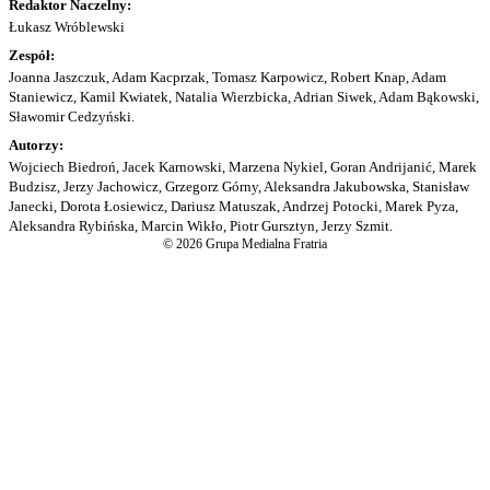
Redaktor Naczelny:
Łukasz Wróblewski
Zespół:
Joanna Jaszczuk, Adam Kacprzak, Tomasz Karpowicz, Robert Knap, Adam
Staniewicz, Kamil Kwiatek, Natalia Wierzbicka, Adrian Siwek, Adam Bąkowski,
Sławomir Cedzyński.
Autorzy:
Wojciech Biedroń, Jacek Karnowski, Marzena Nykiel, Goran Andrijanić, Marek
Budzisz, Jerzy Jachowicz, Grzegorz Górny, Aleksandra Jakubowska, Stanisław
Janecki, Dorota Łosiewicz, Dariusz Matuszak, Andrzej Potocki, Marek Pyza,
Aleksandra Rybińska, Marcin Wikło, Piotr Gursztyn, Jerzy Szmit.
© 2026 Grupa Medialna Fratria