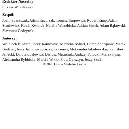
Redaktor Naczelny:
Łukasz Wróblewski
Zespół:
Joanna Jaszczuk, Adam Kacprzak, Tomasz Karpowicz, Robert Knap, Adam
Staniewicz, Kamil Kwiatek, Natalia Wierzbicka, Adrian Siwek, Adam Bąkowski,
Sławomir Cedzyński.
Autorzy:
Wojciech Biedroń, Jacek Karnowski, Marzena Nykiel, Goran Andrijanić, Marek
Budzisz, Jerzy Jachowicz, Grzegorz Górny, Aleksandra Jakubowska, Stanisław
Janecki, Dorota Łosiewicz, Dariusz Matuszak, Andrzej Potocki, Marek Pyza,
Aleksandra Rybińska, Marcin Wikło, Piotr Gursztyn, Jerzy Szmit.
© 2026 Grupa Medialna Fratria