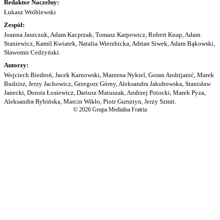
Redaktor Naczelny:
Łukasz Wróblewski
Zespół:
Joanna Jaszczuk, Adam Kacprzak, Tomasz Karpowicz, Robert Knap, Adam
Staniewicz, Kamil Kwiatek, Natalia Wierzbicka, Adrian Siwek, Adam Bąkowski,
Sławomir Cedzyński.
Autorzy:
Wojciech Biedroń, Jacek Karnowski, Marzena Nykiel, Goran Andrijanić, Marek
Budzisz, Jerzy Jachowicz, Grzegorz Górny, Aleksandra Jakubowska, Stanisław
Janecki, Dorota Łosiewicz, Dariusz Matuszak, Andrzej Potocki, Marek Pyza,
Aleksandra Rybińska, Marcin Wikło, Piotr Gursztyn, Jerzy Szmit.
© 2026 Grupa Medialna Fratria