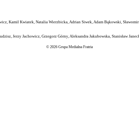
icz, Kamil Kwiatek, Natalia Wierzbicka, Adrian Siwek, Adam Bąkowski, Sławomir
dzisz, Jerzy Jachowicz, Grzegorz Górny, Aleksandra Jakubowska, Stanisław Janeck
© 2026 Grupa Medialna Fratria