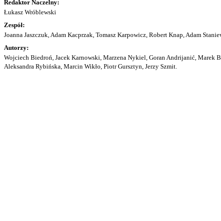
Redaktor Naczelny:
Łukasz Wróblewski
Zespół:
Joanna Jaszczuk, Adam Kacprzak, Tomasz Karpowicz, Robert Knap, Adam Staniew
Autorzy:
Wojciech Biedroń, Jacek Karnowski, Marzena Nykiel, Goran Andrijanić, Marek Bu
Aleksandra Rybińska, Marcin Wikło, Piotr Gursztyn, Jerzy Szmit.