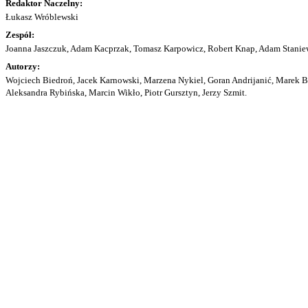
Redaktor Naczelny:
Łukasz Wróblewski
Zespół:
Joanna Jaszczuk, Adam Kacprzak, Tomasz Karpowicz, Robert Knap, Adam Staniew
Autorzy:
Wojciech Biedroń, Jacek Karnowski, Marzena Nykiel, Goran Andrijanić, Marek Bu
Aleksandra Rybińska, Marcin Wikło, Piotr Gursztyn, Jerzy Szmit.