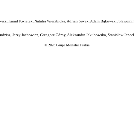
icz, Kamil Kwiatek, Natalia Wierzbicka, Adrian Siwek, Adam Bąkowski, Sławomir
dzisz, Jerzy Jachowicz, Grzegorz Górny, Aleksandra Jakubowska, Stanisław Janeck
© 2026 Grupa Medialna Fratria