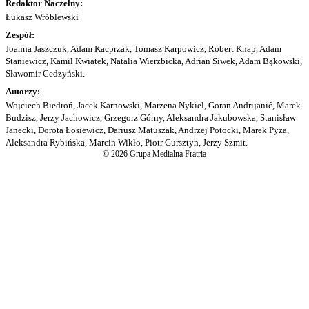
Redaktor Naczelny:
Łukasz Wróblewski
Zespół:
Joanna Jaszczuk, Adam Kacprzak, Tomasz Karpowicz, Robert Knap, Adam
Staniewicz, Kamil Kwiatek, Natalia Wierzbicka, Adrian Siwek, Adam Bąkowski,
Sławomir Cedzyński.
Autorzy:
Wojciech Biedroń, Jacek Karnowski, Marzena Nykiel, Goran Andrijanić, Marek
Budzisz, Jerzy Jachowicz, Grzegorz Górny, Aleksandra Jakubowska, Stanisław
Janecki, Dorota Łosiewicz, Dariusz Matuszak, Andrzej Potocki, Marek Pyza,
Aleksandra Rybińska, Marcin Wikło, Piotr Gursztyn, Jerzy Szmit.
© 2026 Grupa Medialna Fratria