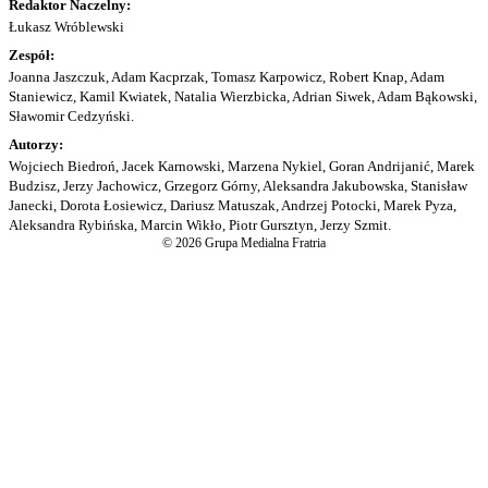
Redaktor Naczelny:
Łukasz Wróblewski
Zespół:
Joanna Jaszczuk, Adam Kacprzak, Tomasz Karpowicz, Robert Knap, Adam
Staniewicz, Kamil Kwiatek, Natalia Wierzbicka, Adrian Siwek, Adam Bąkowski,
Sławomir Cedzyński.
Autorzy:
Wojciech Biedroń, Jacek Karnowski, Marzena Nykiel, Goran Andrijanić, Marek
Budzisz, Jerzy Jachowicz, Grzegorz Górny, Aleksandra Jakubowska, Stanisław
Janecki, Dorota Łosiewicz, Dariusz Matuszak, Andrzej Potocki, Marek Pyza,
Aleksandra Rybińska, Marcin Wikło, Piotr Gursztyn, Jerzy Szmit.
© 2026 Grupa Medialna Fratria