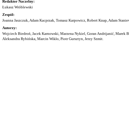
Redaktor Naczelny:
Łukasz Wróblewski
Zespół:
Joanna Jaszczuk, Adam Kacprzak, Tomasz Karpowicz, Robert Knap, Adam Staniew
Autorzy:
Wojciech Biedroń, Jacek Karnowski, Marzena Nykiel, Goran Andrijanić, Marek Bu
Aleksandra Rybińska, Marcin Wikło, Piotr Gursztyn, Jerzy Szmit.