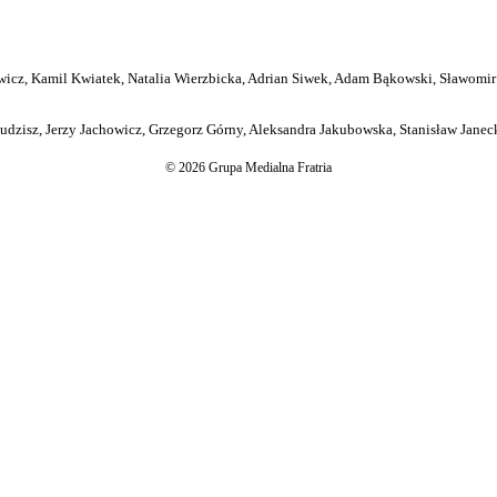
icz, Kamil Kwiatek, Natalia Wierzbicka, Adrian Siwek, Adam Bąkowski, Sławomir
dzisz, Jerzy Jachowicz, Grzegorz Górny, Aleksandra Jakubowska, Stanisław Janeck
© 2026 Grupa Medialna Fratria